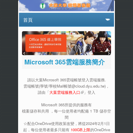
Microsoft 365雲端服務簡介
請以大葉Microsoft 365雲端帳號登入雲端服務.
雲端帳號(學號/學校Mail帳號@cloud.dyu.edu.tw)，
請由「
大葉雲端服務入口
(link is external)
」登入
Microsoft 365所提供的服務有
檔案儲存和共用 ，每一位使用者均配備 1 TB 儲存空
間
☆配合OneDrive使用政策改變，將從2024年2月1日
起，每位使用者最多只能有
100GB上限
的OneDrive